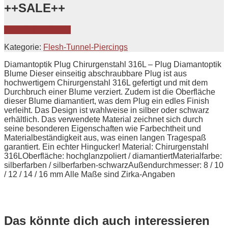
++SALE++
Zum Onlineshop »
Kategorie:
Flesh-Tunnel-Piercings
Diamantoptik Plug Chirurgenstahl 316L – Plug Diamantoptik
Blume Dieser einseitig abschraubbare Plug ist aus
hochwertigem Chirurgenstahl 316L gefertigt und mit dem
Durchbruch einer Blume verziert. Zudem ist die Oberfläche
dieser Blume diamantiert, was dem Plug ein edles Finish
verleiht. Das Design ist wahlweise in silber oder schwarz
erhältlich. Das verwendete Material zeichnet sich durch
seine besonderen Eigenschaften wie Farbechtheit und
Materialbeständigkeit aus, was einen langen Tragespaß
garantiert. Ein echter Hingucker! Material: Chirurgenstahl
316LOberfläche: hochglanzpoliert / diamantiertMaterialfarbe:
silberfarben / silberfarben-schwarzAußendurchmesser: 8 / 10
/ 12 / 14 / 16 mm Alle Maße sind Zirka-Angaben
Das könnte dich auch interessieren