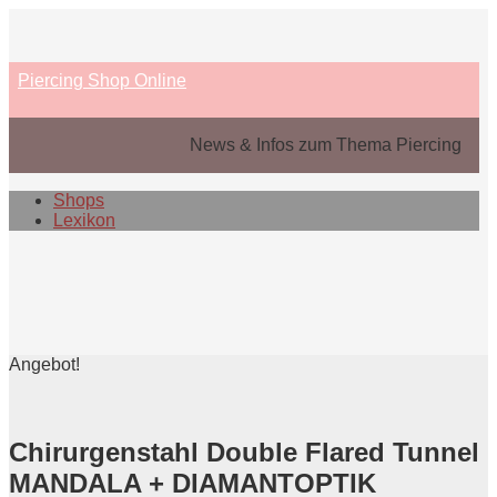
Skip
to
content
Piercing Shop Online
News & Infos zum Thema Piercing
Shops
Lexikon
Angebot!
Chirurgenstahl Double Flared Tunnel
MANDALA + DIAMANTOPTIK