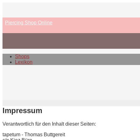
Skip
to
content
Piercing Shop Online
Shops
Lexikon
Impressum
Verantwortlich für den Inhalt dieser Seiten:
tapetum - Thomas Buttgereit