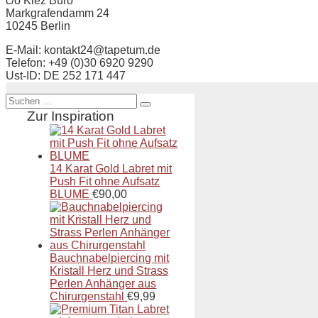
c/o Kiez Büro
Markgrafendamm 24
10245 Berlin
E-Mail: kontakt24
@
ta
petum.de
Telefon: +49 (0)30 69
20 92
90
Ust-ID: DE 252 171 447
Suche
nach:
Zur Inspiration
14 Karat Gold Labret mit
Push Fit ohne Aufsatz
BLUME
€
90,00
Bauchnabelpiercing mit
Kristall Herz und Strass
Perlen Anhänger aus
Chirurgenstahl
€
9,99