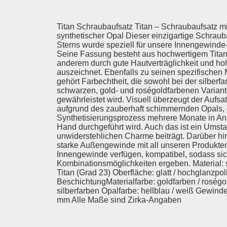
Titan Schraubaufsatz Titan – Schraubaufsatz 
synthetischer Opal Dieser einzigartige Schraub
Sterns wurde speziell für unsere Innengewinde-
Seine Fassung besteht aus hochwertigem Titan,
anderem durch gute Hautverträglichkeit und ho
auszeichnet. Ebenfalls zu seinen spezifischen 
gehört Farbechtheit, die sowohl bei der silberf
schwarzen, gold- und roségoldfarbenen Varian
gewährleistet wird. Visuell überzeugt der Aufs
aufgrund des zauberhaft schimmernden Opals,
Synthetisierungsprozess mehrere Monate in An
Hand durchgeführt wird. Auch das ist ein Umst
unwiderstehlichen Charme beiträgt. Darüber hi
starke Außengewinde mit all unseren Produkten
Innengewinde verfügen, kompatibel, sodass sich
Kombinationsmöglichkeiten ergeben. Material: s
Titan (Grad 23) Oberfläche: glatt / hochglanzpol
BeschichtungMaterialfarbe: goldfarben / roségo
silberfarben Opalfarbe: hellblau / weiß Gewind
mm Alle Maße sind Zirka-Angaben