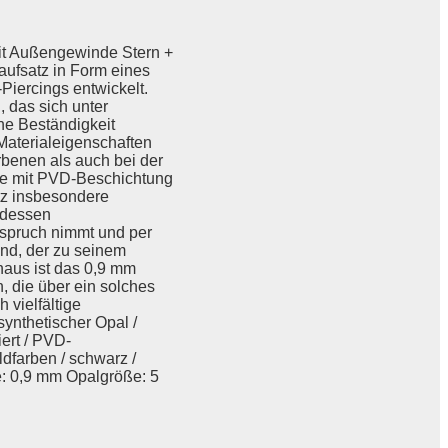
mit Außengewinde Stern +
aufsatz in Form eines
Piercings entwickelt.
 das sich unter
he Beständigkeit
Materialeigenschaften
arbenen als auch bei der
te mit PVD-Beschichtung
atz insbesondere
 dessen
spruch nimmt und per
and, der zu seinem
naus ist das 0,9 mm
, die über ein solches
 vielfältige
ynthetischer Opal /
iert / PVD-
ldfarben / schwarz /
e: 0,9 mm Opalgröße: 5