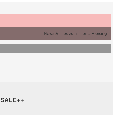
News & Infos zum Thema Piercing
+SALE++