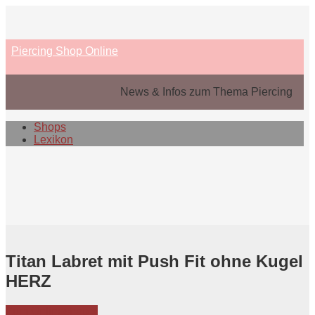
Skip
to
content
Piercing Shop Online
News & Infos zum Thema Piercing
Shops
Lexikon
Titan Labret mit Push Fit ohne Kugel
HERZ
Zum Onlineshop »