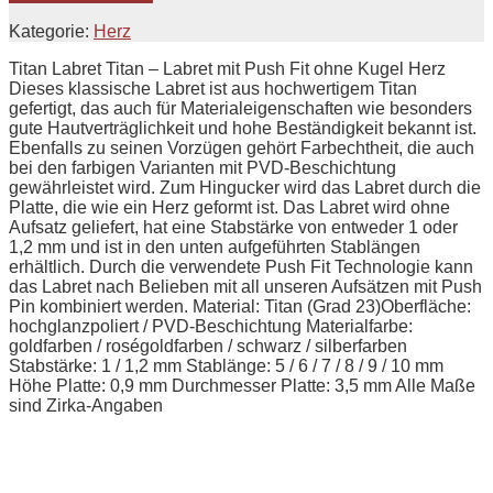
Kategorie:
Herz
Titan Labret Titan – Labret mit Push Fit ohne Kugel Herz
Dieses klassische Labret ist aus hochwertigem Titan
gefertigt, das auch für Materialeigenschaften wie besonders
gute Hautverträglichkeit und hohe Beständigkeit bekannt ist.
Ebenfalls zu seinen Vorzügen gehört Farbechtheit, die auch
bei den farbigen Varianten mit PVD-Beschichtung
gewährleistet wird. Zum Hingucker wird das Labret durch die
Platte, die wie ein Herz geformt ist. Das Labret wird ohne
Aufsatz geliefert, hat eine Stabstärke von entweder 1 oder
1,2 mm und ist in den unten aufgeführten Stablängen
erhältlich. Durch die verwendete Push Fit Technologie kann
das Labret nach Belieben mit all unseren Aufsätzen mit Push
Pin kombiniert werden. Material: Titan (Grad 23)Oberfläche:
hochglanzpoliert / PVD-Beschichtung Materialfarbe:
goldfarben / roségoldfarben / schwarz / silberfarben
Stabstärke: 1 / 1,2 mm Stablänge: 5 / 6 / 7 / 8 / 9 / 10 mm
Höhe Platte: 0,9 mm Durchmesser Platte: 3,5 mm Alle Maße
sind Zirka-Angaben