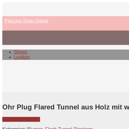
Skip
to
content
Piercing Shop Online
Shops
Lexikon
Ohr Plug Flared Tunnel aus Holz mit 
Zum Onlineshop »