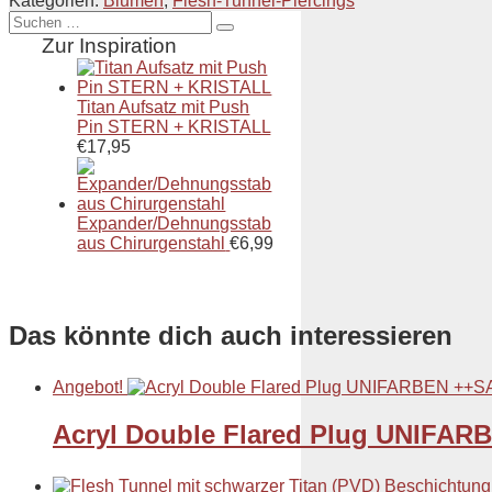
Kategorien:
Blumen
,
Flesh-Tunnel-Piercings
Suche
nach:
Zur Inspiration
Titan Aufsatz mit Push
Pin STERN + KRISTALL
€
17,95
Expander/Dehnungsstab
aus Chirurgenstahl
€
6,99
Das könnte dich auch interessieren
Angebot!
Acryl Double Flared Plug UNIFA