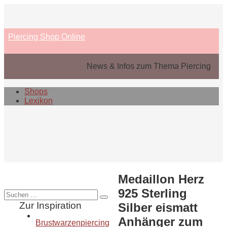
Skip
to
content
Piercing Shop Online
News & Infos zum Thema Piercing
Shops
Lexikon
Medaillon Herz
925 Sterling
Suche
nach:
Zur Inspiration
Silber eismatt
Anhänger zum
Brustwarzenpiercing