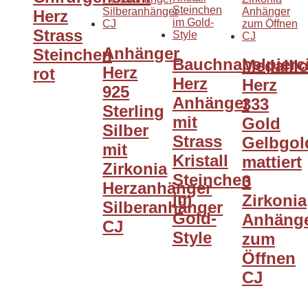
Herz
Strass
Anhänger
Steinchen
Bauchnabelpierc
Medaill
Herz
rot
Herz
Herz
925
Anhänger
333
Sterling
mit
Gold
Silber
Strass
Gelbgol
mit
Kristall
mattiert
Zirkonia
Steinchen
3
Herzanhänger
im
Zirkonia
Silberanhänger
Gold-
Anhäng
CJ
Style
zum
Öffnen
CJ