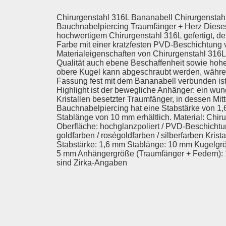
Chirurgenstahl 316L Bananabell Chirurgenstah
Bauchnabelpiercing Traumfänger + Herz Dieses
hochwertigem Chirurgenstahl 316L gefertigt, d
Farbe mit einer kratzfesten PVD-Beschichtung 
Materialeigenschaften von Chirurgenstahl 316
Qualität auch ebene Beschaffenheit sowie hohe
obere Kugel kann abgeschraubt werden, während
Fassung fest mit dem Bananabell verbunden is
Highlight ist der bewegliche Anhänger: ein wun
Kristallen besetzter Traumfänger, in dessen Mit
Bauchnabelpiercing hat eine Stabstärke von 1,6
Stablänge von 10 mm erhältlich. Material: Chir
Oberfläche: hochglanzpoliert / PVD-Beschichtu
goldfarben / roségoldfarben / silberfarben Kristall
Stabstärke: 1,6 mm Stablänge: 10 mm Kugelgrö
5 mm Anhängergröße (Traumfänger + Federn):
sind Zirka-Angaben