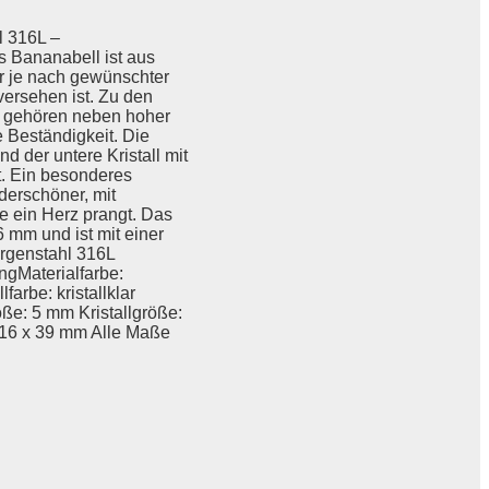
l 316L –
 Bananabell ist aus
er je nach gewünschter
versehen ist. Zu den
L gehören neben hoher
 Beständigkeit. Die
 der untere Kristall mit
t. Ein besonderes
derschöner, mit
te ein Herz prangt. Das
 mm und ist mit einer
urgenstahl 316L
ngMaterialfarbe:
farbe: kristallklar
ße: 5 mm Kristallgröße:
 16 x 39 mm Alle Maße