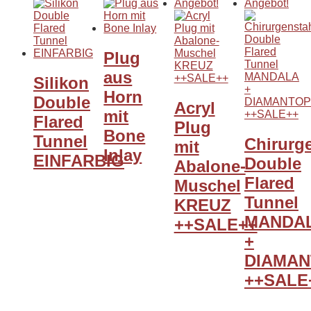
Angebot!
Angebot!
Plug
aus
Silikon
Horn
Double
Acryl
mit
Flared
Plug
Bone
Tunnel
Chirurg
mit
Inlay
EINFARBIG
Double
Abalone-
Flared
Muschel
Tunnel
KREUZ
MANDA
++SALE++
+
DIAMAN
++SALE