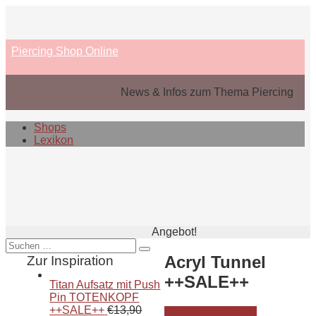
Skip
to
content
Piercing Shop Online
News & Infos zum Thema Piercing
Shops
Lexikon
Angebot!
Suche
nach:
Acryl Tunnel
Zur Inspiration
++SALE++
Titan Aufsatz mit Push
Pin TOTENKOPF
++SALE++
€
13,90
Zum Onlineshop »